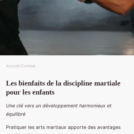
Accueil
›
Combat
COMBAT
Les bienfaits de la discipline martiale
La discipline martiale pour les
pour les enfants
enfants : Avantages et
précautions
Une clé vers un développement harmonieux et
équilibré
Nino
•
22 juillet 2025
•
5 min de lecture
Pratiquer les arts martiaux apporte des avantages