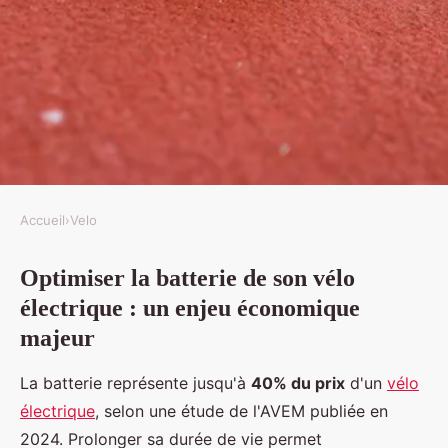
Accueil
›
Velo
VELO
Optimiser la batterie de son vélo
Astuces pour allonger la vie de
électrique : un enjeu économique
votre batterie de vélo électrique
majeur
Nino
•
1 novembre 2025
•
5 min de lecture
La batterie représente jusqu'à
40% du prix
d'un
vélo
électrique
, selon une étude de l'AVEM publiée en
2024. Prolonger sa durée de vie permet