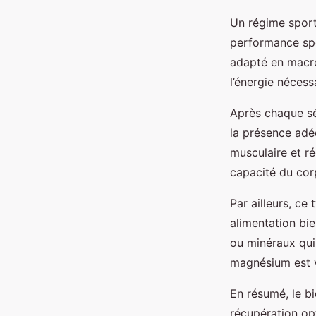
Un régime sporti
performance spor
adapté en macro
l’énergie nécess
Après chaque sé
la présence adé
musculaire et ré
capacité du cor
Par ailleurs, ce
alimentation bi
ou minéraux qui
magnésium est vi
En résumé, le bi
récupération op