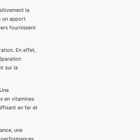
sitivement la
à un apport
ers fournissent
tion. En effet,
éparation
t sur la
 Une
s en vitamines
fisant en fer et
rance, une
s performances