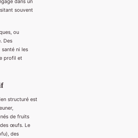
engagé dans un
ssitant souvent
iques, ou
e. Des
santé ni les
 profil et
if
ien structuré est
euner,
és de fruits
 des œufs. Le
fu), des