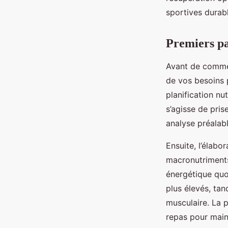
sportives durabl
Premiers pa
Avant de commenc
de vos besoins p
planification nu
s’agisse de pri
analyse préalabl
Ensuite, l’élabor
macronutriments
énergétique quo
plus élevés, tan
musculaire. La p
repas pour main