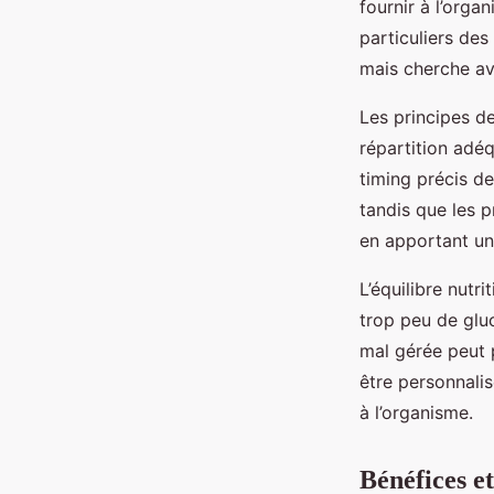
fournir à l’orga
commencer ?
particuliers des
mais cherche ava
Nino
•
22 juillet 2025
•
6 min de lecture
Les principes de
répartition adéq
timing précis de
tandis que les p
en apportant un
L’équilibre nutr
trop peu de glu
mal gérée peut 
être personnalisé
à l’organisme.
Bénéfices e