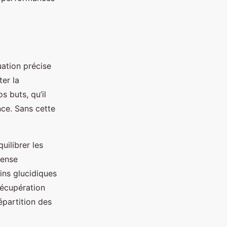
uation précise
er la
s buts, qu’il
nce. Sans cette
quilibrer les
pense
ins glucidiques
 récupération
épartition des