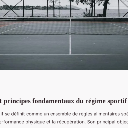
et principes fondamentaux du régime sportif
régime sportif :
if se définit comme un ensemble de règles alimentaires spé
t comment le
erformance physique et la récupération. Son principal objec