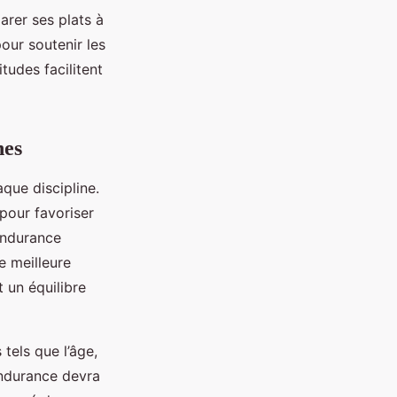
arer ses plats à
pour soutenir les
tudes facilitent
nes
aque discipline.
pour favoriser
’endurance
e meilleure
t un équilibre
tels que l’âge,
endurance devra