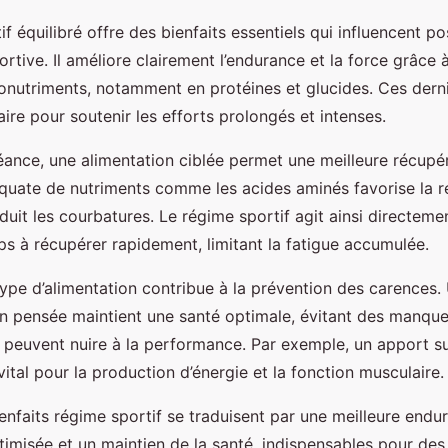
f équilibré offre des bienfaits essentiels qui influencent po
tive. Il améliore clairement l’endurance et la force grâce 
nutriments, notamment en protéines et glucides. Ces derni
aire pour soutenir les efforts prolongés et intenses.
ance, une alimentation ciblée permet une meilleure récupéra
quate de nutriments comme les acides aminés favorise la r
duit les courbatures. Le régime sportif agit ainsi directemen
ps à récupérer rapidement, limitant la fatigue accumulée.
 type d’alimentation contribue à la prévention des carences.
en pensée maintient une santé optimale, évitant des manque
 peuvent nuire à la performance. Par exemple, un apport suf
tal pour la production d’énergie et la fonction musculaire.
enfaits régime sportif se traduisent par une meilleure endu
timisée et un maintien de la santé, indispensables pour de