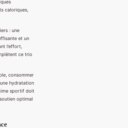
iques
ts caloriques,
iers : une
ffisante et un
t l’effort,
mplètent ce trio
emple, consommer
 une hydratation
ime sportif doit
n soutien optimal
nce