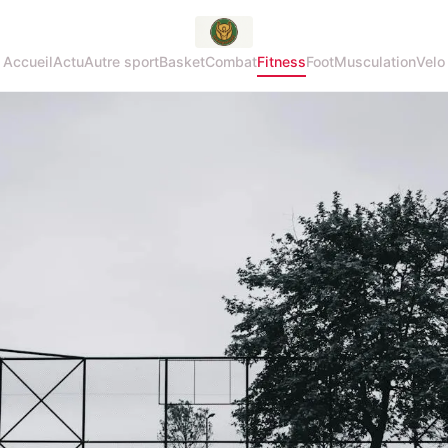
Accueil
Actu
Autre sport
Basket
Combat
Fitness
Foot
Musculation
Velo