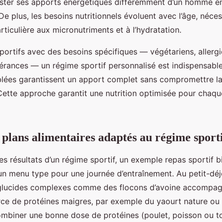
uster ses apports énergétiques différemment d’un homme 
De plus, les besoins nutritionnels évoluent avec l’âge, néce
rticulière aux micronutriments et à l’hydratation.
sportifs avec des besoins spécifiques — végétariens, allerg
lérances — un régime sportif personnalisé est indispensabl
iblées garantissent un apport complet sans compromettre la 
ette approche garantit une nutrition optimisée pour chaque
plans alimentaires adaptés au régime sport
es résultats d’un régime sportif, un exemple repas sportif b
 un menu type pour une journée d’entraînement. Au petit-déj
 glucides complexes comme des flocons d’avoine accompagn
urce de protéines maigres, par exemple du yaourt nature ou
ombiner une bonne dose de protéines (poulet, poisson ou to