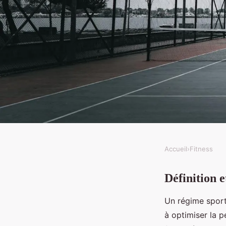
Accueil
›
Fitness
FITNESS
Définition 
Guide complet sur le 
Un régime sport
qu'est-ce que c'est e
à optimiser la p